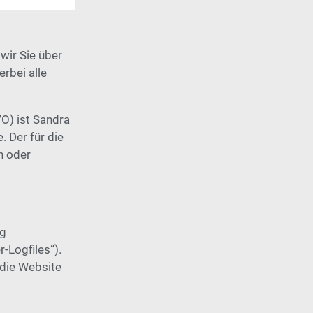
wir Sie über
rbei alle
O) ist Sandra
 Der für die
n oder
ig
-Logfiles“).
 die Website