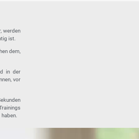
r, werden
ig ist.
chen dem,
nd in der
nnen, vor
 Sekunden
Trainings
t haben.