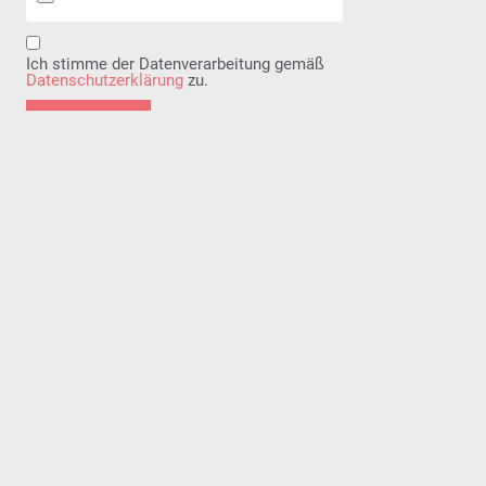
Ich stimme der Datenverarbeitung gemäß
Datenschutzerklärung
zu.
Senden
Analyse von Stimme & Präsenz
Auswertung Video/Audio
350 €
präzise Einschätzung Ihrer Außenwirkung
differenzierte Beobachtungen zu Stimme,
Präsenz und Haltung
persönliche Einordnung im
Onlinegespräch